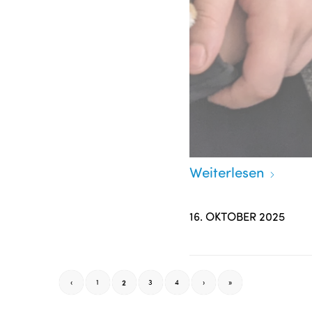
Weiterlesen
16. OKTOBER 2025
‹
1
2
3
4
›
»