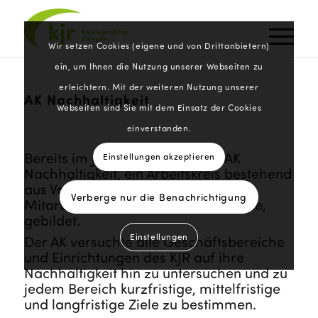
Wir setzen Cookies (eigene und von Drittanbietern)
ein, um Ihnen die Nutzung unserer Webseiten zu
erleichtern. Mit der weiteren Nutzung unserer
AK Nachhaltigkeit
Webseiten sind Sie mit dem Einsatz der Cookies
einverstanden.
Bereits im Jahr 2022 wurde der AK
Einstellungen akzeptieren
Nachhaltigkeit, ein Arbeitskreis bestehend
aus Vorstandsmitgliedern und
Verberge nur die Benachrichtigung
Mitarbeiter:innen der Geschäftsstelle,
gebildet.
Einstellungen
Der AK versuchte alle Geschäftsbereiche
und Einrichtungen des KJR auf ihre
Nachhaltigkeit hin zu untersuchen und zu
jedem Bereich kurzfristige, mittelfristige
und langfristige Ziele zu bestimmen.