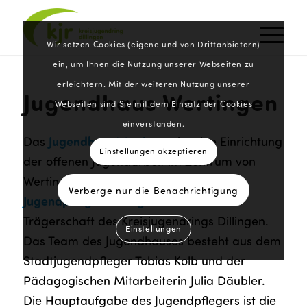
Wir setzen Cookies (eigene und von Drittanbietern)
ein, um Ihnen die Nutzung unserer Webseiten zu
erleichtern. Mit der weiteren Nutzung unserer
Jugendhaus Wertingen
Webseiten sind Sie mit dem Einsatz der Cookies
einverstanden.
Jugendhaus Wertingen
Das
ist eine Einrichtung
Einstellungen akzeptieren
der offenen Jugendarbeit im Zentrum von
Wertingen und gleichzeitig Sitz der
Verberge nur die Benachrichtigung
Jugendpflege Wertingen
unter der
Trägerschaft des Kreisjugendrings Dillingen.
Einstellungen
Das Team des Jugendhauses besteht aus dem
Stadtjugendpfleger Tobias Kolb und der
Pädagogischen Mitarbeiterin Julia Däubler.
Die Hauptaufgabe des Jugendpflegers ist die