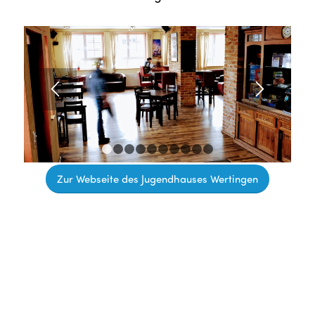
1
2
3
4
5
6
7
8
9
10
Zur Webseite des Jugendhauses Wertingen