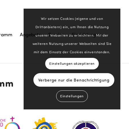
Wir setzen Cookies (eigene und von
Drittanbietern) ein, um Ihnen die Nutzung
gramm
Angebote
Service
Einrichtungen
unserer Webseiten zu erleichtern. Mit der
weiteren Nutzung unserer Webseiten sind Sie
mit dem Einsatz der Cookies einverstanden.
Einstellungen akzeptieren
amm
Verberge nur die Benachrichtigung
Einstellungen